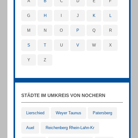
A
B
C
D
E
F
G
H
I
J
K
L
M
N
O
P
Q
R
S
T
U
V
W
X
Y
Z
STÄDTE IM UMKREIS VON NOCHERN
Lierschied
Weyer Taunus
Patersberg
Auel
Reichenberg Rhein-Lahn-Kr