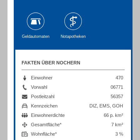
Geldautomaten
Notapotheken
FAKTEN ÜBER NOCHERN
Einwohner
470
Vorwahl
06771
Postleitzahl
56357
Kennzeichen
DIZ, EMS, GOH
Einwohnerdichte
66 p. km²
Gesamtfläche*
7 km²
Wohnfläche*
3 %