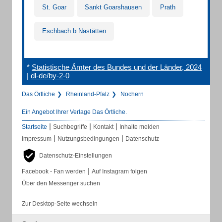
St. Goar
Sankt Goarshausen
Prath
Eschbach b Nastätten
*
Statistische Ämter des Bundes und der Länder, 2024
|
dl-de/by-2-0
Das Örtliche
Rheinland-Pfalz
Nochern
Ein Angebot Ihrer Verlage Das Örtliche.
|
|
|
Startseite
Suchbegriffe
Kontakt
Inhalte melden
|
|
Impressum
Nutzungsbedingungen
Datenschutz
Datenschutz-Einstellungen
|
Facebook - Fan werden
Auf Instagram folgen
Über den Messenger suchen
Zur Desktop-Seite wechseln