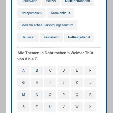
Feuerwehr
Polizei
Krankentransport
Notapotheken
Krankenhaus
Medizinisches Versorgungszentrum
Hausarzt
Kinderarzt
Rettungsdienst
Alle Themen in Döbritschen b Weimar Thür
von A bis Z
A
B
C
D
E
F
G
H
I
J
K
L
M
N
O
P
Q
R
S
T
U
V
W
X