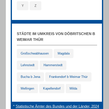
Y
Z
STÄDTE IM UMKREIS VON DÖBRITSCHEN B
WEIMAR THÜR
Großschwabhausen
Magdala
Lehnstedt
Hammerstedt
Bucha b Jena
Frankendorf b Weimar Thür
Mellingen
Kapellendorf
Milda
*
Statistische Ämter des Bundes und der Länder, 2024