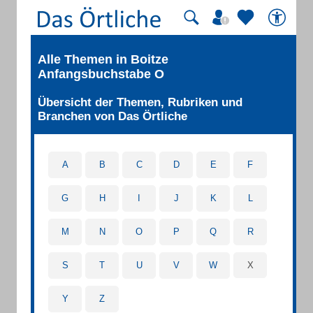
Alle Themen in Boitze
Anfangsbuchstabe O
Übersicht der Themen, Rubriken und
Branchen von Das Örtliche
A
B
C
D
E
F
G
H
I
J
K
L
M
N
O
P
Q
R
S
T
U
V
W
X
Y
Z