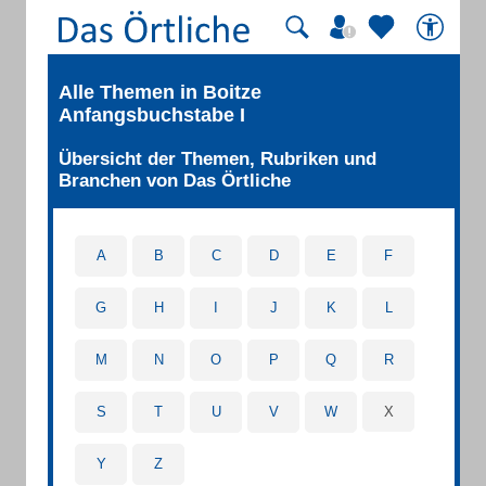
Alle Themen in Boitze
Anfangsbuchstabe I
Übersicht der Themen, Rubriken und
Branchen von Das Örtliche
A
B
C
D
E
F
G
H
I
J
K
L
M
N
O
P
Q
R
S
T
U
V
W
X
Y
Z