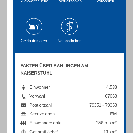
Rückwärtssuche
Postleitzahlen
Vorwahlen
Geldautomaten
Notapotheken
FAKTEN ÜBER BAHLINGEN AM
KAISERSTUHL
Einwohner
4.538
Vorwahl
07663
Postleitzahl
79351 - 79353
Kennzeichen
EM
Einwohnerdichte
358 p. km²
Gesamtfläche*
13 km²