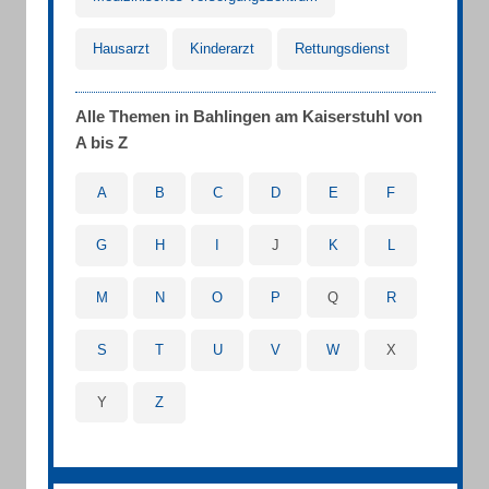
Hausarzt
Kinderarzt
Rettungsdienst
Alle Themen in Bahlingen am Kaiserstuhl von
A bis Z
A
B
C
D
E
F
G
H
I
J
K
L
M
N
O
P
Q
R
S
T
U
V
W
X
Y
Z