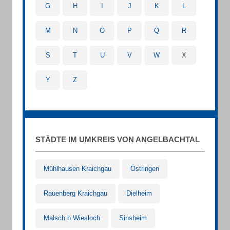
G
H
I
J
K
L
M
N
O
P
Q
R
S
T
U
V
W
X
Y
Z
STÄDTE IM UMKREIS VON ANGELBACHTAL
Mühlhausen Kraichgau
Östringen
Rauenberg Kraichgau
Dielheim
Malsch b Wiesloch
Sinsheim