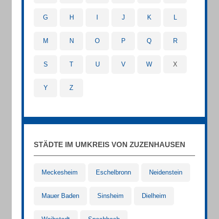
G
H
I
J
K
L
M
N
O
P
Q
R
S
T
U
V
W
X
Y
Z
STÄDTE IM UMKREIS VON ZUZENHAUSEN
Meckesheim
Eschelbronn
Neidenstein
Mauer Baden
Sinsheim
Dielheim