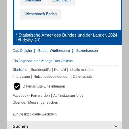
Waibstadt
Spechbach
Wiesenbach Baden
*
Statistische Ämter des Bundes und der Länder, 2024
|
dl-de/by-2-0
Das Örtliche
Baden-Württemberg
Zuzenhausen
Ein Angebot Ihrer Verlage Das Örtliche.
|
|
|
Startseite
Suchbegriffe
Kontakt
Inhalte melden
|
|
Impressum
Nutzungsbedingungen
Datenschutz
Datenschutz-Einstellungen
|
Facebook - Fan werden
Auf Instagram folgen
Über den Messenger suchen
Zur Desktop-Seite wechseln
Suchen