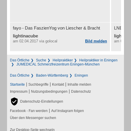
fayo - Das FaszienYog von Liescher & Bracht
LNB-Schm
lightinacube
lightina
am 02.04.2017
via golocal
Bild melden
am 02.04
Das Örtliche
Suche
Heilpraktiker
Heilpraktiker in Eningen
JUMEDICAL Schmerzfreizentrum Eningen-München
Das Örtliche
Baden-Württemberg
Eningen
|
|
|
Startseite
Suchbegriffe
Kontakt
Inhalte melden
|
|
Impressum
Nutzungsbedingungen
Datenschutz
Datenschutz-Einstellungen
|
Facebook - Fan werden
Auf Instagram folgen
Über den Messenger suchen
Zur Desktop-Seite wechseln