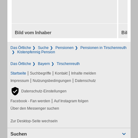
Bild vom Inhaber
Bild vo
Das Örtliche
Suche
Pensionen
Pensionen in Tirschenreuth
Kistenpfennig Pension
Das Örtliche
Bayern
Tirschenreuth
|
|
|
Startseite
Suchbegriffe
Kontakt
Inhalte melden
|
|
Impressum
Nutzungsbedingungen
Datenschutz
Datenschutz-Einstellungen
|
Facebook - Fan werden
Auf Instagram folgen
Über den Messenger suchen
Zur Desktop-Seite wechseln
Suchen