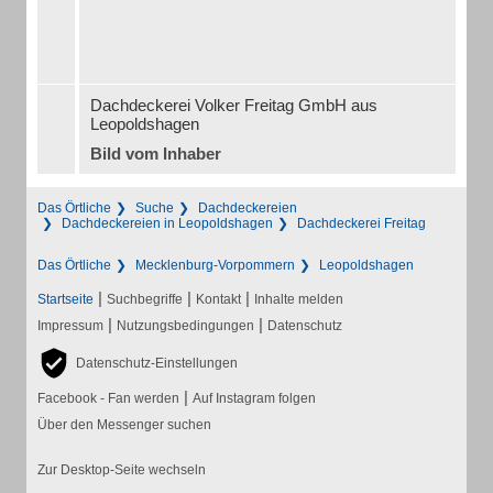
Dachdeckerei Volker Freitag GmbH aus
Leopoldshagen
Bild vom Inhaber
Das Örtliche
Suche
Dachdeckereien
Dachdeckereien in Leopoldshagen
Dachdeckerei Freitag
Das Örtliche
Mecklenburg-Vorpommern
Leopoldshagen
|
|
|
Startseite
Suchbegriffe
Kontakt
Inhalte melden
|
|
Impressum
Nutzungsbedingungen
Datenschutz
Datenschutz-Einstellungen
|
Facebook - Fan werden
Auf Instagram folgen
Über den Messenger suchen
Zur Desktop-Seite wechseln