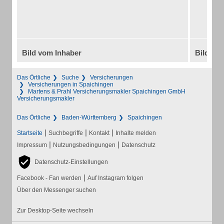
Bild vom Inhaber
Bild vo
Das Örtliche
Suche
Versicherungen
Versicherungen in Spaichingen
Martens & Prahl Versicherungsmakler Spaichingen GmbH
Versicherungsmakler
Das Örtliche
Baden-Württemberg
Spaichingen
|
|
|
Startseite
Suchbegriffe
Kontakt
Inhalte melden
|
|
Impressum
Nutzungsbedingungen
Datenschutz
Datenschutz-Einstellungen
|
Facebook - Fan werden
Auf Instagram folgen
Über den Messenger suchen
Zur Desktop-Seite wechseln