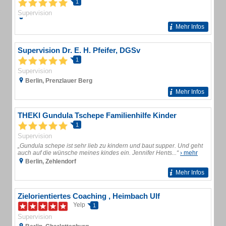
1
Supervision
Mehr Infos
Supervision Dr. E. H. Pfeifer, DGSv
1
Supervision
Berlin, Prenzlauer Berg
Mehr Infos
THEKI Gundula Tschepe Familienhilfe Kinder
1
Supervision
„Gundula schepe ist sehr lieb zu kindern und baut supper. Und geht
auch auf die wünsche meines kindes ein. Jennifer Hents...“
› mehr
Berlin, Zehlendorf
Mehr Infos
Zielorientiertes Coaching , Heimbach Ulf
Yelp
1
Supervision