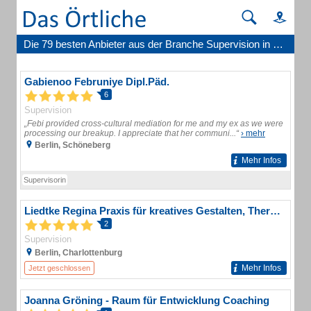
Die 79 besten Anbieter aus der Branche Supervision in Berlin
Gabienoo Februniye Dipl.Päd.
6
Supervision
„Febi provided cross-cultural mediation for me and my ex as we were
processing our breakup. I appreciate that her communi...“
› mehr
Berlin, Schöneberg
Mehr Infos
Supervisorin
Liedtke Regina Praxis für kreatives Gestalten, Therapie und Supervision
2
Supervision
Berlin, Charlottenburg
Mehr Infos
Jetzt geschlossen
Joanna Gröning - Raum für Entwicklung Coaching