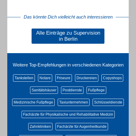
Das könnte Dich vielleicht auch interessieren
Alle Einträge zu Supervision
in Berlin
Weitere Top-Empfehlungen in verschiedenen Kategorien
Tankstellen
Notare
Friseure
Druckereien
Copyshops
Sanitätshäuser
Postdienste
Fußpflege
Medizinische Fußpflege
Taxiunternehmen
Schlüsseldienste
Fachärzte für Physikalische und Rehabilitative Medizin
Zahnkliniken
Fachärzte für Augenheilkunde