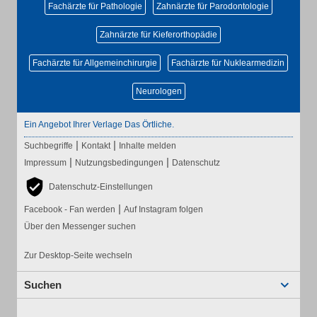
Fachärzte für Pathologie
Zahnärzte für Parodontologie
Zahnärzte für Kieferorthopädie
Fachärzte für Allgemeinchirurgie
Fachärzte für Nuklearmedizin
Neurologen
Ein Angebot Ihrer Verlage Das Örtliche.
|
|
Suchbegriffe
Kontakt
Inhalte melden
|
|
Impressum
Nutzungsbedingungen
Datenschutz
Datenschutz-Einstellungen
|
Facebook - Fan werden
Auf Instagram folgen
Über den Messenger suchen
Zur Desktop-Seite wechseln
Suchen