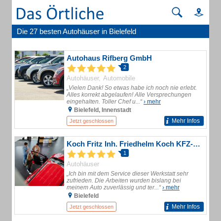
Die 27 besten Autohäuser in Bielefeld
Autohaus Rifberg GmbH
2
Autohäuser
Automobile
„Vielen Dank! So etwas habe ich noch nie erlebt.
Alles korrekt abgelaufen! Alle Versprechungen
eingehalten. Toller Chef u...“
› mehr
Bielefeld, Innenstadt
Mehr Infos
Jetzt geschlossen
Koch Fritz Inh. Friedhelm Koch KFZ-Handel und KFZ-Werkstatt
1
Autohäuser
„Ich bin mit dem Service dieser Werkstatt sehr
zufrieden. Die Arbeiten wurden bislang bei
meinem Auto zuverlässig und ter...“
› mehr
Bielefeld
Mehr Infos
Jetzt geschlossen