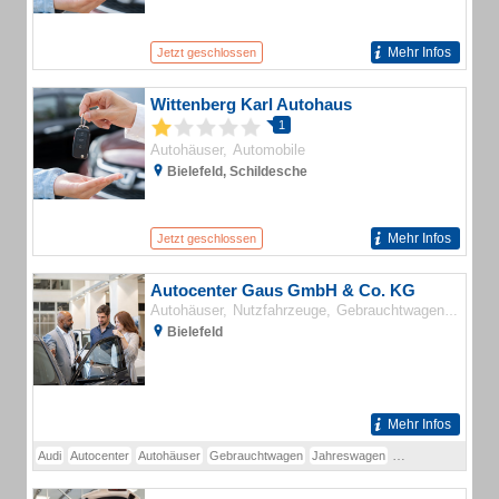
Mehr Infos
Jetzt geschlossen
Wittenberg Karl Autohaus
1
Autohäuser
Automobile
Bielefeld, Schildesche
Mehr Infos
Jetzt geschlossen
Autocenter Gaus GmbH & Co. KG
Autohäuser
Nutzfahrzeuge
Gebrauchtwagen
Automo
Bielefeld
Mehr Infos
Audi
Autocenter
Autohäuser
Gebrauchtwagen
Jahreswagen
Neuwagen
Nutzfa