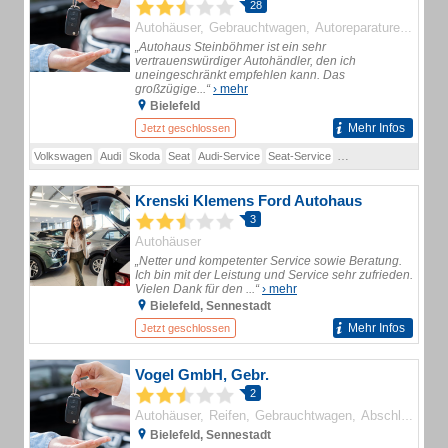
28
Autohäuser
Gebrauchtwagen
Autoreparaturen
Auto
„Autohaus Steinböhmer ist ein sehr
vertrauenswürdiger Autohändler, den ich
uneingeschränkt empfehlen kann. Das
großzügige...“
› mehr
Bielefeld
Mehr Infos
Jetzt geschlossen
Volkswagen
Audi
Skoda
Seat
Audi-Service
Seat-Service
Skoda-Service
KFZ-W
Krenski Klemens Ford Autohaus
3
Autohäuser
„Netter und kompetenter Service sowie Beratung.
Ich bin mit der Leistung und Service sehr zufrieden.
Vielen Dank für den ...“
› mehr
Bielefeld, Sennestadt
Mehr Infos
Jetzt geschlossen
Vogel GmbH, Gebr.
2
Autohäuser
Reifen
Gebrauchtwagen
Abschleppdienste
Bielefeld, Sennestadt