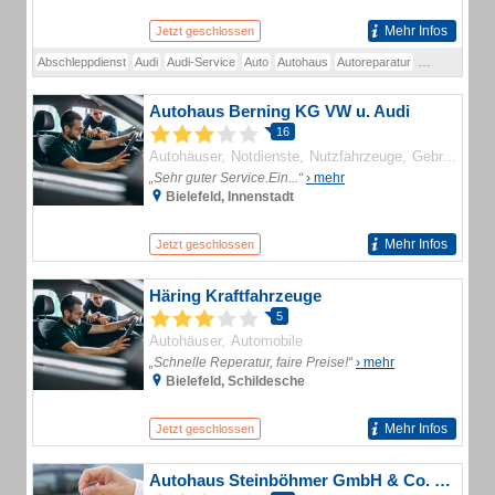
Mehr Infos
Jetzt geschlossen
Abschleppdienst
Audi
Audi-Service
Auto
Autohaus
Autoreparatur
Gebrauchtwa
Autohaus Berning KG VW u. Audi
16
Autohäuser
Notdienste
Nutzfahrzeuge
Gebrauchtwagen
„Sehr guter Service.Ein...“
› mehr
Bielefeld, Innenstadt
Mehr Infos
Jetzt geschlossen
Häring Kraftfahrzeuge
5
Autohäuser
Automobile
„Schnelle Reperatur, faire Preise!“
› mehr
Bielefeld, Schildesche
Mehr Infos
Jetzt geschlossen
Autohaus Steinböhmer GmbH & Co. KG