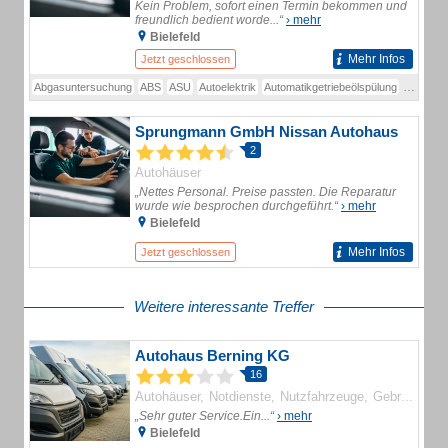
Kein Problem, sofort einen Termin bekommen und
freundlich bedient worde...“
› mehr
Bielefeld
Mehr Infos
Jetzt geschlossen
Abgasuntersuchung
ABS
ASU
Autoelektrik
Automatikgetriebeölspülung
Batterie
Sprungmann GmbH Nissan Autohaus
2
Autohäuser
„Nettes Personal. Preise passten. Die Reparatur
wurde wie besprochen durchgeführt.“
› mehr
Bielefeld
Mehr Infos
Jetzt geschlossen
Weitere interessante Treffer
Autohaus Berning KG
16
Autohäuser
Notdienste
Nutzfahrzeuge
Gebrauchtwagen
„Sehr guter Service.Ein...“
› mehr
Bielefeld