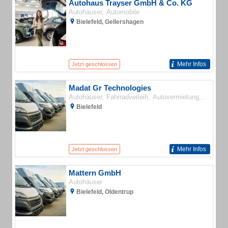
Autohaus Trayser GmbH & Co. KG
Autohäuser
Automobile
Bielefeld, Gellershagen
Mehr Infos
Jetzt geschlossen
Madat Gr Technologies
Autohäuser
Fahrradverleih
Autovermietung
Motorrä
Bielefeld
Mehr Infos
Jetzt geschlossen
Mattern GmbH
Autohäuser
Bielefeld, Oldentrup