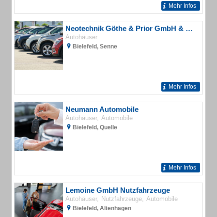
Mehr Infos
Neotechnik Göthe & Prior GmbH & Co. PKW Verkauf
Autohäuser
Bielefeld, Senne
Mehr Infos
Neumann Automobile
Autohäuser
Automobile
Bielefeld, Quelle
Mehr Infos
Lemoine GmbH Nutzfahrzeuge
Autohäuser
Nutzfahrzeuge
Automobile
Bielefeld, Altenhagen