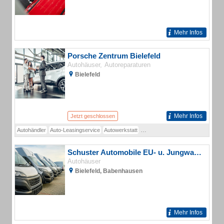
Mehr Infos
Porsche Zentrum Bielefeld
Autohäuser
Autoreparaturen
Bielefeld
Mehr Infos
Jetzt geschlossen
Autohändler
Auto-Leasingservice
Autowerkstatt
Fahrzeugzubehörgeschäft
Gebr
Schuster Automobile EU- u. Jungwagen
Autohäuser
Bielefeld, Babenhausen
Mehr Infos