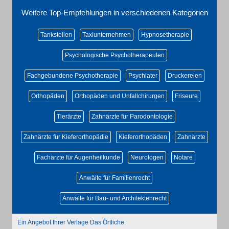
Weitere Top-Empfehlungen in verschiedenen Kategorien
Tankstellen
Taxiunternehmen
Hypnosetherapie
Psychologische Psychotherapeuten
Fachgebundene Psychotherapie
Psychiater
Druckereien
Orthopäden
Orthopäden und Unfallchirurgen
Friseure
Tierärzte
Zahnärzte für Parodontologie
Zahnärzte für Kieferorthopädie
Kieferorthopäden
Zahnärzte
Fachärzte für Augenheilkunde
Neurologen
Notare
Anwälte für Familienrecht
Anwälte für Bau- und Architektenrecht
Ein Angebot Ihrer Verlage Das Örtliche.