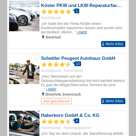
Köster PKW und LKW-Reparaturfachbetrieb GmbH
1
Autohäuser
„Ich habe bei der Firma Köster einen
Kaskoschaden reparieren lassen und wurde sehr
gut bedient .Meine...“
› mehr
Bielefeld
Mehr Infos
Schettler Peugeot Autohaus GmbH
13
Autohäuser
Automobile
„Herr Steinmeier von der
Gebrauchtwagenabteilung hat mich perfekt betreut.
Es gab die Möglichkeit eines Termins für eine
...“
› mehr
Bielefeld, Innenstadt
Mehr Infos
Jetzt geschlossen
Haberkorn GmbH & Co. KG
8
Autohäuser
Autoreparaturen
„Ein Tag vor dem Urlaub, die Standheizung defekt.