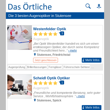
Die 3 besten Augenoptiker in Stutensee
Westenfelder Optik
3
Augenoptik
„Bei Optik Westenfelder handelt es sich um einen
erstklassigen Optiker, der durch seine Kompetenz
und Freundlichkeit herv...“
› mehr
Stutensee, Friedrichstal
Mehr Infos
Jetzt geschlossen
Augenprüfung
Brillenfassungen
Ferngläser
Führerschein-Sehtest
Führerscheinse
Scheidl Optik Optiker
1
Augenoptik
„Freundliche und kompetente Beratung, sehr guter
Service , Wohlfühlatmosphäre .“
› mehr
Stutensee, Spöck
Mehr Infos