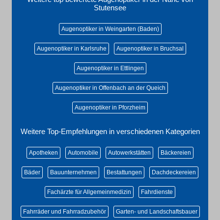
Stutensee
Augenoptiker in Weingarten (Baden)
Augenoptiker in Karlsruhe
Augenoptiker in Bruchsal
Augenoptiker in Ettlingen
Augenoptiker in Offenbach an der Queich
Augenoptiker in Pforzheim
Weitere Top-Empfehlungen in verschiedenen Kategorien
Apotheken
Automobile
Autowerkstätten
Bäckereien
Bäder
Bauunternehmen
Bestattungen
Dachdeckereien
Fachärzte für Allgemeinmedizin
Fahrdienste
Fahrräder und Fahrradzubehör
Garten- und Landschaftsbauer