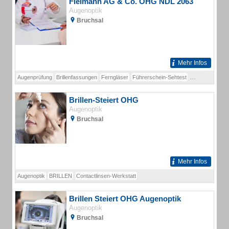
Fielmann AG & Co. OHG NDL 2063
Augenoptik
Bruchsal
Mehr Infos
Augenprüfung
Brillenfassungen
Ferngläser
Führerschein-Sehtest
Führerscheinse
Brillen-Steiert OHG
Augenoptik
Bruchsal
Mehr Infos
Augenoptik
BRILLEN
Contactlinsen-Werkstatt
Brillen Steiert OHG Augenoptik
Augenoptik
Bruchsal