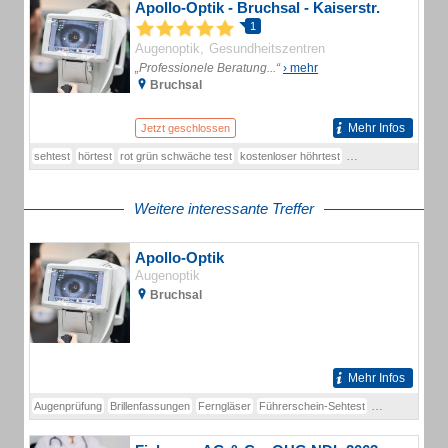
Apollo-Optik - Bruchsal - Kaiserstr.
1
Augenoptik
Gesundheitszentren
„Professionele Beratung...“
› mehr
Bruchsal
Mehr Infos
Jetzt geschlossen
sehtest
hörtest
rot grün schwäche test
kostenloser höhrtest
sehtest optiker
farb
Weitere interessante Treffer
Apollo-Optik
Augenoptik
Bruchsal
Mehr Infos
Augenprüfung
Brillenfassungen
Ferngläser
Führerschein-Sehtest
Führerscheinse