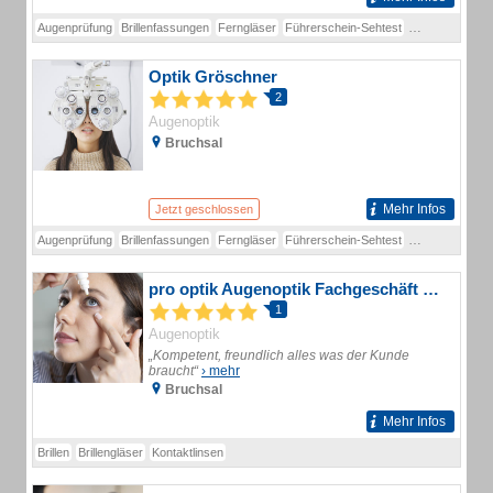
Augenprüfung
Brillenfassungen
Ferngläser
Führerschein-Sehtest
Führerscheinse
Optik Gröschner
2
Augenoptik
Bruchsal
Mehr Infos
Jetzt geschlossen
Augenprüfung
Brillenfassungen
Ferngläser
Führerschein-Sehtest
Führerscheinse
pro optik Augenoptik Fachgeschäft GmbH
1
Augenoptik
„Kompetent, freundlich alles was der Kunde
braucht“
› mehr
Bruchsal
Mehr Infos
Brillen
Brillengläser
Kontaktlinsen