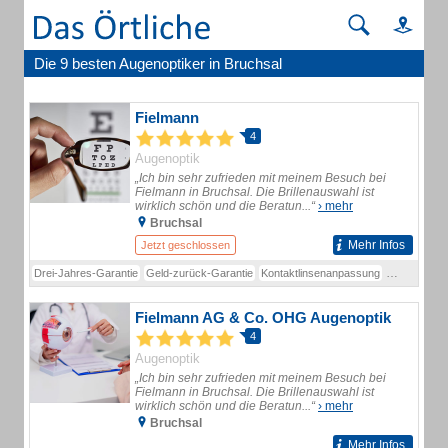
Die 9 besten Augenoptiker in Bruchsal
Fielmann
4
Augenoptik
„Ich bin sehr zufrieden mit meinem Besuch bei
Fielmann in Bruchsal. Die Brillenauswahl ist
wirklich schön und die Beratun...“
› mehr
Bruchsal
Mehr Infos
Jetzt geschlossen
Drei-Jahres-Garantie
Geld-zurück-Garantie
Kontaktlinsenanpassung
Kontaktlinse
Fielmann AG & Co. OHG Augenoptik
4
Augenoptik
„Ich bin sehr zufrieden mit meinem Besuch bei
Fielmann in Bruchsal. Die Brillenauswahl ist
wirklich schön und die Beratun...“
› mehr
Bruchsal
Mehr Infos