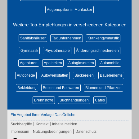
Augenoptiker in Mühlacker
Weitere Top-Empfehlungen in verschiedenen Kategorien
Sanitätshäuser
Taxiunternehmen
Krankengymnastik
Gymnastik
Physiotherapie
Änderungsschneidereien
Agenturen
Apotheken
Autoglasereien
Automobile
Autopflege
Autowerkstätten
Bäckereien
Bauelemente
Bekleidung
Betten und Bettwaren
Blumen und Pflanzen
Brennstoffe
Buchhandlungen
Cafes
Ein Angebot Ihrer Verlage Das Örtliche.
|
|
Suchbegriffe
Kontakt
Inhalte melden
|
|
Impressum
Nutzungsbedingungen
Datenschutz