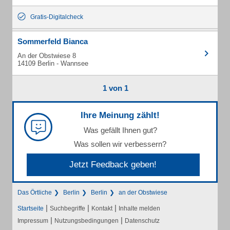
Gratis-Digitalcheck
Sommerfeld Bianca
An der Obstwiese 8
14109 Berlin - Wannsee
1 von 1
Ihre Meinung zählt!
Was gefällt Ihnen gut?
Was sollen wir verbessern?
Jetzt Feedback geben!
Das Örtliche
Berlin
Berlin
an der Obstwiese
|
|
|
Startseite
Suchbegriffe
Kontakt
Inhalte melden
|
|
Impressum
Nutzungsbedingungen
Datenschutz