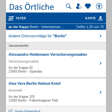
FILTER
KARTE
an der Kappe
Berlin - Unternehmen und Personen
Treffer 1-25 von 79
Andere Ortsvorschläge für
"Berlin"
Standardtreffer
Alessandro Heidemann Versicherungsmakler
Versicherungsmakler
An der Kappe 82
13583 Berlin - Spandau
Aloe Vera Berlin Helmut Knief
Kosmetik
An der Kappe 103
13583 Berlin - Falkenhagener Feld
Gratis-Digitalcheck