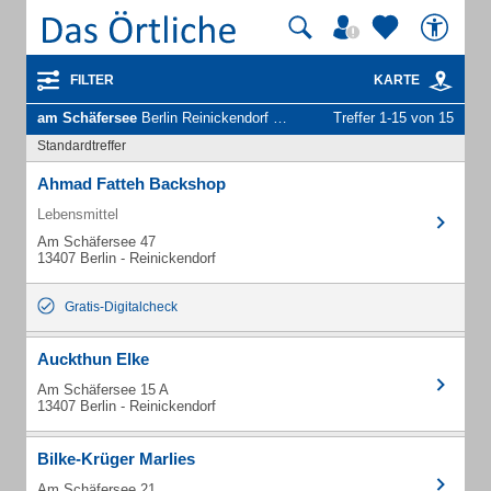
FILTER
KARTE
am Schäfersee
Berlin Reinickendorf - Unternehmen und Personen
Treffer 1-15 von 15
Standardtreffer
Ahmad Fatteh Backshop
Lebensmittel
Am Schäfersee 47
13407 Berlin - Reinickendorf
Gratis-Digitalcheck
Auckthun Elke
Am Schäfersee 15 A
13407 Berlin - Reinickendorf
Bilke-Krüger Marlies
Am Schäfersee 21