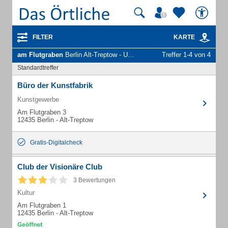
FILTER
KARTE
am Flutgraben
Berlin Alt-Treptow - Unternehmen und Personen
Treffer 1-4 von 4
Standardtreffer
Büro der Kunstfabrik
Kunstgewerbe
Am Flutgraben 3
12435 Berlin - Alt-Treptow
Gratis-Digitalcheck
Club der Visionäre Club
3 Bewertungen
Kultur
Am Flutgraben 1
12435 Berlin - Alt-Treptow