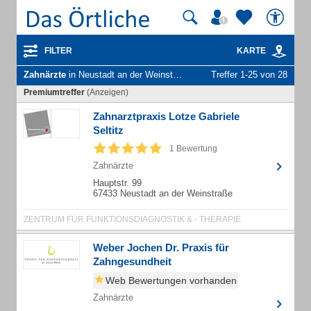
FILTER
KARTE
Zahnärzte
in Neustadt an der Weinstraße
Treffer 1-25 von 28
Premiumtreffer
(Anzeigen)
Zahnarztpraxis Lotze Gabriele
Seltitz
1 Bewertung
Zahnärzte
Hauptstr. 99
67433 Neustadt an der Weinstraße
ZENTRUM FÜR FUNKTIONSDIAGNOSTIK & - THERAPIE
Weber Jochen Dr. Praxis für
Zahngesundheit
Web Bewertungen vorhanden
Zahnärzte