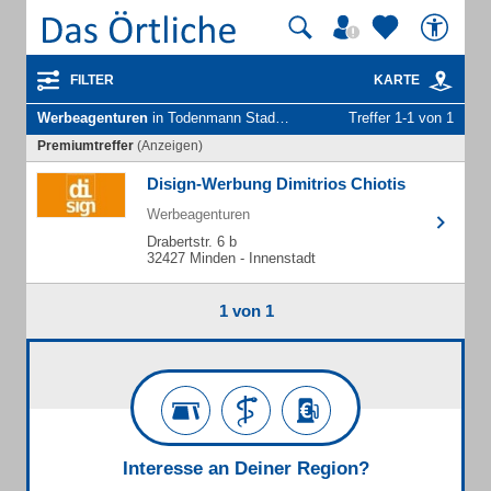
FILTER
KARTE
Werbeagenturen
in Todenmann Stadt Rinteln
Treffer 1-1 von 1
Premiumtreffer
(Anzeigen)
Disign-Werbung Dimitrios Chiotis
Werbeagenturen
Drabertstr. 6 b
32427 Minden - Innenstadt
1 von 1
Interesse an Deiner Region?