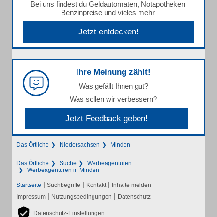
Bei uns findest du Geldautomaten, Notapotheken,
Benzinpreise und vieles mehr.
Jetzt entdecken!
Ihre Meinung zählt!
Was gefällt Ihnen gut?
Was sollen wir verbessern?
Jetzt Feedback geben!
Das Örtliche
Niedersachsen
Minden
Das Örtliche
Suche
Werbeagenturen
Werbeagenturen in Minden
|
|
|
Startseite
Suchbegriffe
Kontakt
Inhalte melden
|
|
Impressum
Nutzungsbedingungen
Datenschutz
Datenschutz-Einstellungen