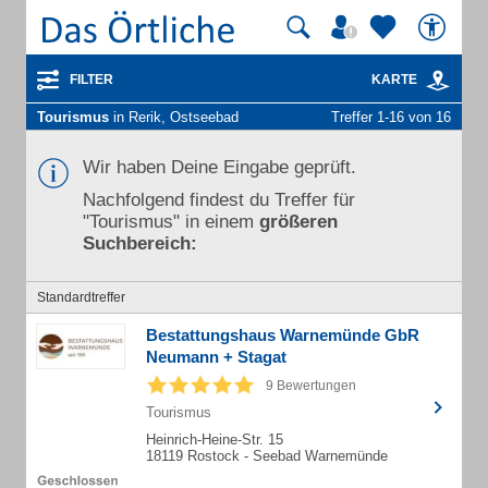
FILTER
KARTE
Tourismus
in Rerik, Ostseebad
Treffer 1-16 von 16
Wir haben Deine Eingabe geprüft.
Nachfolgend findest du Treffer für
"Tourismus" in einem
größeren
Suchbereich:
Standardtreffer
Bestattungshaus Warnemünde GbR
Neumann + Stagat
9 Bewertungen
Tourismus
Heinrich-Heine-Str. 15
18119 Rostock - Seebad Warnemünde