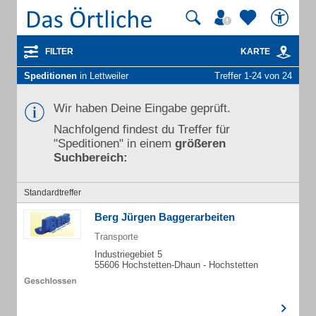
FILTER
KARTE
Speditionen
in Lettweiler
Treffer 1-24 von 24
Wir haben Deine Eingabe geprüft.
Nachfolgend findest du Treffer für
"Speditionen" in einem
größeren
Suchbereich:
Standardtreffer
Berg Jürgen Baggerarbeiten
Transporte
Industriegebiet 5
55606 Hochstetten-Dhaun - Hochstetten