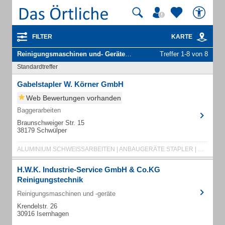
FILTER
KARTE
Reinigungsmaschinen und- Geräte
in Hannover
Treffer 1-8 von 8
Standardtreffer
Gabelstapler W. Körner GmbH
Web Bewertungen vorhanden
Baggerarbeiten
Braunschweiger Str. 15
38179 Schwülper
ALUMINIUM SCHWEISSARBEITEN | ANBAUGERÄTE STAPLER | DEICHSELSTAPLER
H.W.K. Industrie-Service GmbH & Co.KG
Reinigungstechnik
Reinigungsmaschinen und -geräte
Krendelstr. 26
30916 Isernhagen