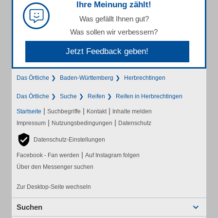
Ihre Meinung zählt!
Was gefällt Ihnen gut?
Was sollen wir verbessern?
Jetzt Feedback geben!
Das Örtliche
Baden-Württemberg
Herbrechtingen
Das Örtliche
Suche
Reifen
Reifen in Herbrechtingen
|
|
|
Startseite
Suchbegriffe
Kontakt
Inhalte melden
|
|
Impressum
Nutzungsbedingungen
Datenschutz
Datenschutz-Einstellungen
|
Facebook - Fan werden
Auf Instagram folgen
Über den Messenger suchen
Zur Desktop-Seite wechseln
Suchen