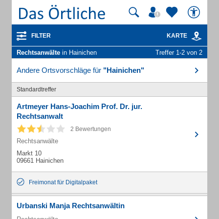
FILTER
KARTE
Rechtsanwälte
in Hainichen
Treffer 1-2 von 2
Andere Ortsvorschläge für
"Hainichen"
Standardtreffer
Artmeyer Hans-Joachim Prof. Dr. jur.
Rechtsanwalt
2 Bewertungen
Rechtsanwälte
Markt 10
09661 Hainichen
Freimonat für Digitalpaket
Urbanski Manja Rechtsanwältin