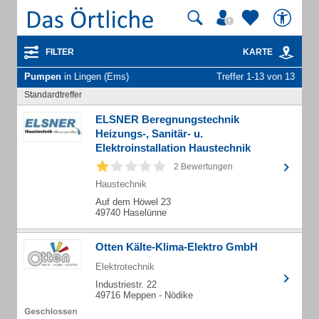
FILTER
KARTE
Pumpen
in Lingen (Ems)
Treffer 1-13 von 13
Standardtreffer
ELSNER Beregnungstechnik
Heizungs-, Sanitär- u.
Elektroinstallation Haustechnik
2 Bewertungen
Haustechnik
Auf dem Höwel 23
49740 Haselünne
Otten Kälte-Klima-Elektro GmbH
Elektrotechnik
Industriestr. 22
49716 Meppen - Nödike