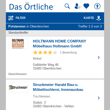
FILTER
KARTE
Polstereien
in Obernkirchen
Treffer 1-3 von 3
Standardtreffer
HOLTMANN HOME COMPANY
Möbelhaus Holtmann GmbH
1 Bewertung
Möbel
Gelldorfer Weg 46
31683 Obernkirchen
Struckmeier Harald Bau-u.
Möbeltischlerei, Innenausbau
Tischlereien
Südstr. 3
31683 Obernkirchen - Vehlen