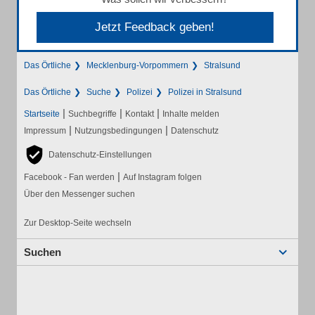
Jetzt Feedback geben!
Das Örtliche
Mecklenburg-Vorpommern
Stralsund
Das Örtliche
Suche
Polizei
Polizei in Stralsund
|
|
|
Startseite
Suchbegriffe
Kontakt
Inhalte melden
|
|
Impressum
Nutzungsbedingungen
Datenschutz
Datenschutz-Einstellungen
|
Facebook - Fan werden
Auf Instagram folgen
Über den Messenger suchen
Zur Desktop-Seite wechseln
Suchen