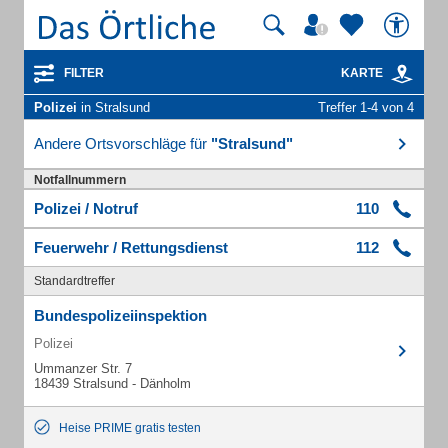
FILTER
KARTE
Polizei
in Stralsund
Treffer 1-4 von 4
Andere Ortsvorschläge für
"Stralsund"
Notfallnummern
Polizei / Notruf
110
Feuerwehr / Rettungsdienst
112
Standardtreffer
Bundespolizeiinspektion
Polizei
Ummanzer Str. 7
18439 Stralsund - Dänholm
Heise PRIME gratis testen