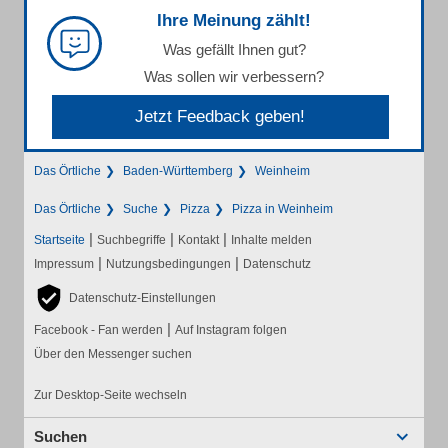
Ihre Meinung zählt!
Was gefällt Ihnen gut?
Was sollen wir verbessern?
Jetzt Feedback geben!
Das Örtliche
Baden-Württemberg
Weinheim
Das Örtliche
Suche
Pizza
Pizza in Weinheim
|
|
|
Startseite
Suchbegriffe
Kontakt
Inhalte melden
|
|
Impressum
Nutzungsbedingungen
Datenschutz
Datenschutz-Einstellungen
|
Facebook - Fan werden
Auf Instagram folgen
Über den Messenger suchen
Zur Desktop-Seite wechseln
Suchen