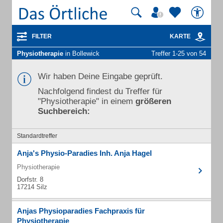
FILTER
KARTE
Physiotherapie
in Bollewick
Treffer 1-25 von 54
Wir haben Deine Eingabe geprüft.
Nachfolgend findest du Treffer für
"Physiotherapie" in einem
größeren
Suchbereich:
Standardtreffer
Anja's Physio-Paradies Inh. Anja Hagel
Physiotherapie
Dorfstr. 8
17214 Silz
Anjas Physioparadies Fachpraxis für
Physiotherapie