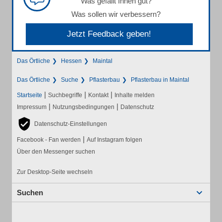
Was gefällt Ihnen gut?
Was sollen wir verbessern?
Jetzt Feedback geben!
Das Örtliche
Hessen
Maintal
Das Örtliche
Suche
Pflasterbau
Pflasterbau in Maintal
|
|
|
Startseite
Suchbegriffe
Kontakt
Inhalte melden
|
|
Impressum
Nutzungsbedingungen
Datenschutz
Datenschutz-Einstellungen
|
Facebook - Fan werden
Auf Instagram folgen
Über den Messenger suchen
Zur Desktop-Seite wechseln
Suchen