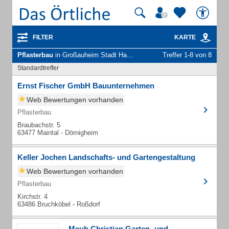
FILTER
KARTE
Pflasterbau
in Großauheim Stadt Hanau
Treffer 1-8 von 8
Standardtreffer
Ernst Fischer GmbH Bauunternehmen
Web Bewertungen vorhanden
Pflasterbau
Braubachstr. 5
63477 Maintal - Dörnigheim
Keller Jochen Landschafts- und Gartengestaltung
Web Bewertungen vorhanden
Pflasterbau
Kirchstr. 4
63486 Bruchköbel - Roßdorf
Meub Christian Garten- und