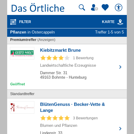
FILTER
KARTE
Pflanzen
in Ostercappeln
Treffer 1-5 von 5
Premiumtreffer
(Anzeigen)
Kiebitzmarkt Brune
1 Bewertung
Landwirtschaftliche Erzeugnisse
Dammer Str. 31
49163 Bohmte - Hunteburg
Standardtreffer
BlütenGenuss · Becker-Vette &
Lange
3 Bewertungen
Blumen und Pflanzen
Lindenstr. 33