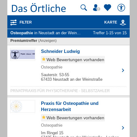
FILTER
KARTE
Osteopathie
in Neustadt an der Weinstraße
Treffer 1-15 von 15
Premiumtreffer
(Anzeigen)
Schneider Ludwig
Web Bewertungen vorhanden
Osteopathie
Sauterstr. 53-55
67433 Neustadt an der Weinstraße
PRIVATPRAXIS FÜR PHYSIOTHERAPIE - SELBSTZAHLER
Praxis für Osteopathie und
Herzensarbeit
Web Bewertungen vorhanden
Osteopathie
Im Ringel 15