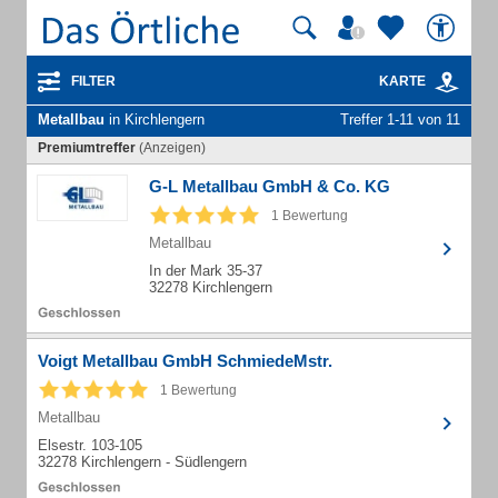
FILTER
KARTE
Metallbau
in Kirchlengern
Treffer 1-11 von 11
Premiumtreffer
(Anzeigen)
G-L Metallbau GmbH & Co. KG
1 Bewertung
Metallbau
In der Mark 35-37
32278 Kirchlengern
Voigt Metallbau GmbH SchmiedeMstr.
1 Bewertung
Metallbau
Elsestr. 103-105
32278 Kirchlengern - Südlengern