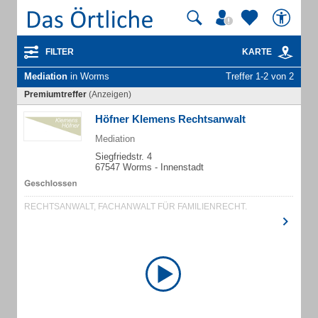
FILTER
KARTE
Mediation
in Worms
Treffer 1-2 von 2
Premiumtreffer
(Anzeigen)
Höfner Klemens Rechtsanwalt
Mediation
Siegfriedstr. 4
67547 Worms - Innenstadt
RECHTSANWALT, FACHANWALT FÜR FAMILIENRECHT.