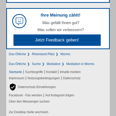
Ihre Meinung zählt!
Was gefällt Ihnen gut?
Was sollen wir verbessern?
Jetzt Feedback geben!
Das Örtliche
Rheinland-Pfalz
Worms
Das Örtliche
Suche
Mediation
Mediation in Worms
|
|
|
Startseite
Suchbegriffe
Kontakt
Inhalte melden
|
|
Impressum
Nutzungsbedingungen
Datenschutz
Datenschutz-Einstellungen
|
Facebook - Fan werden
Auf Instagram folgen
Über den Messenger suchen
Zur Desktop-Seite wechseln