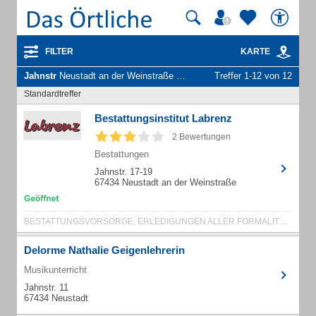
FILTER
KARTE
Jahnstr
Neustadt an der Weinstraße - Unternehmen und Personen
Treffer 1-12 von 12
Standardtreffer
Bestattungsinstitut Labrenz
2 Bewertungen
Bestattungen
Jahnstr. 17-19
67434 Neustadt an der Weinstraße
BESTATTUNGSVORSORGE, ERLEDIGUNGEN ALLER FORMALITÄTEN
Delorme Nathalie Geigenlehrerin
Musikunterricht
Jahnstr. 11
67434 Neustadt