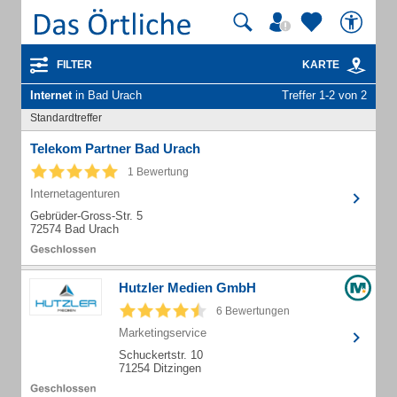
FILTER
KARTE
Internet
in Bad Urach
Treffer 1-2 von 2
Standardtreffer
Telekom Partner Bad Urach
1 Bewertung
Internetagenturen
Gebrüder-Gross-Str. 5
72574 Bad Urach
Hutzler Medien GmbH
6 Bewertungen
Marketingservice
Schuckertstr. 10
71254 Ditzingen