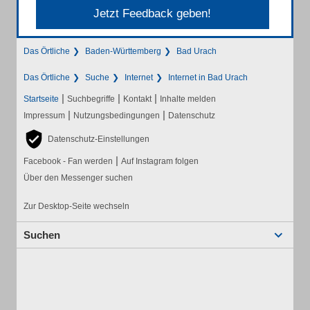
Jetzt Feedback geben!
Das Örtliche
Baden-Württemberg
Bad Urach
Das Örtliche
Suche
Internet
Internet in Bad Urach
|
|
|
Startseite
Suchbegriffe
Kontakt
Inhalte melden
|
|
Impressum
Nutzungsbedingungen
Datenschutz
Datenschutz-Einstellungen
|
Facebook - Fan werden
Auf Instagram folgen
Über den Messenger suchen
Zur Desktop-Seite wechseln
Suchen