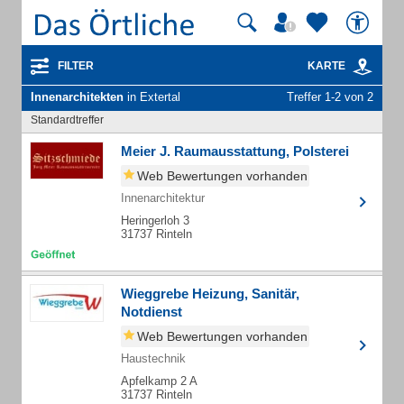
FILTER
KARTE
Innenarchitekten
in Extertal
Treffer 1-2 von 2
Standardtreffer
Meier J. Raumausstattung, Polsterei
Web Bewertungen vorhanden
Innenarchitektur
Heringerloh 3
31737 Rinteln
Wieggrebe Heizung, Sanitär,
Notdienst
Web Bewertungen vorhanden
Haustechnik
Apfelkamp 2 A
31737 Rinteln