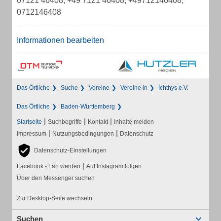
07121 46408, +49 7121 46408, +49712146408,
0712146408
Informationen bearbeiten
Das Örtliche
Suche
Vereine
Vereine in
Ichthys e.V.
Das Örtliche
Baden-Württemberg
|
|
|
Startseite
Suchbegriffe
Kontakt
Inhalte melden
|
|
Impressum
Nutzungsbedingungen
Datenschutz
Datenschutz-Einstellungen
|
Facebook - Fan werden
Auf Instagram folgen
Über den Messenger suchen
Zur Desktop-Seite wechseln
Suchen