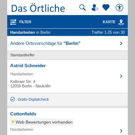
FILTER
KARTE
Handarbeiten
in Berlin
Treffer 1-25 von 30
Andere Ortsvorschläge für
"Berlin"
Standardtreffer
Astrid Schneider
Handarbeiten
Kelbraer Str. 4
12059 Berlin - Neukölln
Gratis-Digitalcheck
Cottonfields
Web Bewertungen vorhanden
Handarbeiten