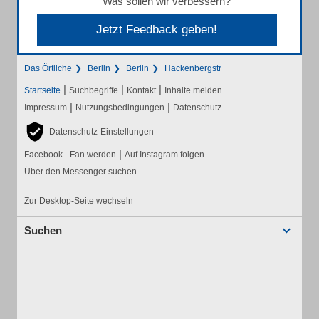
Was sollen wir verbessern?
Jetzt Feedback geben!
Das Örtliche
Berlin
Berlin
Hackenbergstr
|
|
|
Startseite
Suchbegriffe
Kontakt
Inhalte melden
|
|
Impressum
Nutzungsbedingungen
Datenschutz
Datenschutz-Einstellungen
|
Facebook - Fan werden
Auf Instagram folgen
Über den Messenger suchen
Zur Desktop-Seite wechseln
Suchen