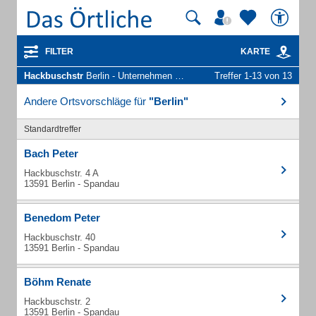
FILTER
KARTE
Hackbuschstr
Berlin - Unternehmen und Personen
Treffer 1-13 von 13
Andere Ortsvorschläge für
"Berlin"
Standardtreffer
Bach Peter
Hackbuschstr. 4 A
13591 Berlin - Spandau
Benedom Peter
Hackbuschstr. 40
13591 Berlin - Spandau
Böhm Renate
Hackbuschstr. 2
13591 Berlin - Spandau