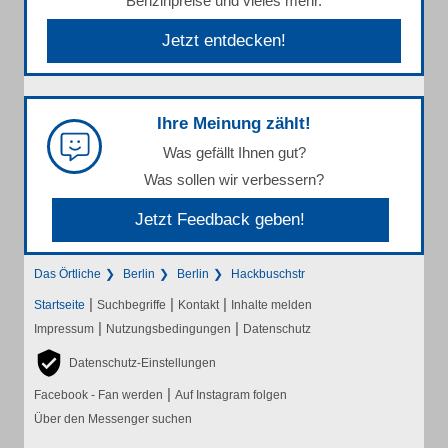
Benzinpreise und vieles mehr.
Jetzt entdecken!
Ihre Meinung zählt!
Was gefällt Ihnen gut?
Was sollen wir verbessern?
Jetzt Feedback geben!
Das Örtliche
Berlin
Berlin
Hackbuschstr
|
|
|
Startseite
Suchbegriffe
Kontakt
Inhalte melden
|
|
Impressum
Nutzungsbedingungen
Datenschutz
Datenschutz-Einstellungen
|
Facebook - Fan werden
Auf Instagram folgen
Über den Messenger suchen