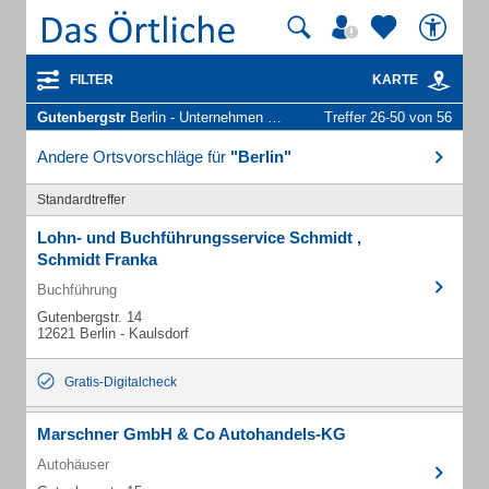
FILTER
KARTE
Gutenbergstr
Berlin - Unternehmen und Personen
Treffer 26-50 von 56
Andere Ortsvorschläge für
"Berlin"
Standardtreffer
Lohn- und Buchführungsservice Schmidt ,
Schmidt Franka
Buchführung
Gutenbergstr. 14
12621 Berlin - Kaulsdorf
Gratis-Digitalcheck
Marschner GmbH & Co Autohandels-KG
Autohäuser