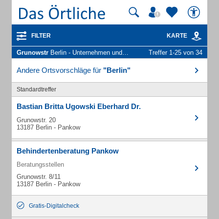
FILTER
KARTE
Grunowstr
Berlin - Unternehmen und Personen
Treffer 1-25 von 34
Andere Ortsvorschläge für
"Berlin"
Standardtreffer
Bastian Britta Ugowski Eberhard Dr.
Grunowstr. 20
13187 Berlin - Pankow
Behindertenberatung Pankow
Beratungsstellen
Grunowstr. 8/11
13187 Berlin - Pankow
Gratis-Digitalcheck