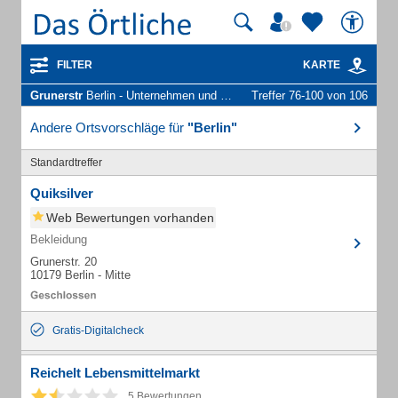
FILTER
KARTE
Grunerstr
Berlin - Unternehmen und Personen
Treffer 76-100 von 106
Andere Ortsvorschläge für
"Berlin"
Standardtreffer
Quiksilver
Web Bewertungen vorhanden
Bekleidung
Grunerstr. 20
10179 Berlin - Mitte
Gratis-Digitalcheck
Reichelt Lebensmittelmarkt
5 Bewertungen