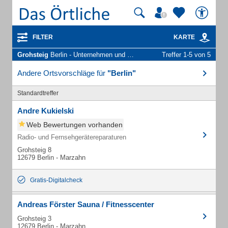
FILTER
KARTE
Grohsteig
Berlin - Unternehmen und Personen
Treffer 1-5 von 5
Andere Ortsvorschläge für
"Berlin"
Standardtreffer
Andre Kukielski
Web Bewertungen vorhanden
Radio- und Fernsehgerätereparaturen
Grohsteig 8
12679 Berlin - Marzahn
Gratis-Digitalcheck
Andreas Förster Sauna / Fitnesscenter
Grohsteig 3
12679 Berlin - Marzahn