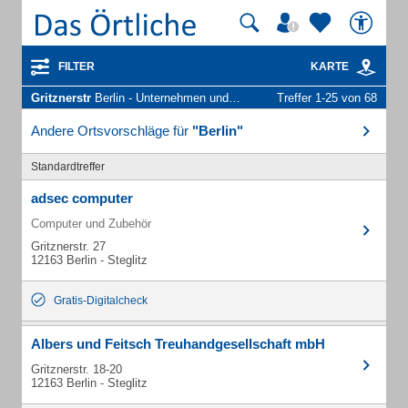
FILTER
KARTE
Gritznerstr
Berlin - Unternehmen und Personen
Treffer 1-25 von 68
Andere Ortsvorschläge für
"Berlin"
Standardtreffer
adsec computer
Computer und Zubehör
Gritznerstr. 27
12163 Berlin - Steglitz
Gratis-Digitalcheck
Albers und Feitsch Treuhandgesellschaft mbH
Gritznerstr. 18-20
12163 Berlin - Steglitz