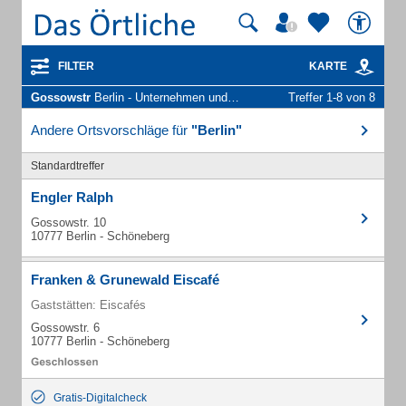
FILTER
KARTE
Gossowstr
Berlin - Unternehmen und Personen
Treffer 1-8 von 8
Andere Ortsvorschläge für
"Berlin"
Standardtreffer
Engler Ralph
Gossowstr. 10
10777 Berlin - Schöneberg
Franken & Grunewald Eiscafé
Gaststätten: Eiscafés
Gossowstr. 6
10777 Berlin - Schöneberg
Gratis-Digitalcheck