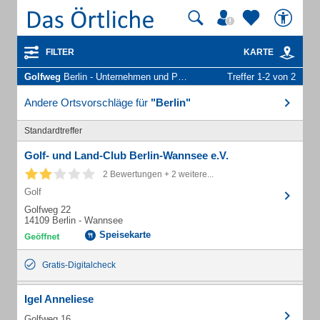
FILTER
KARTE
Golfweg
Berlin - Unternehmen und Personen
Treffer 1-2 von 2
Andere Ortsvorschläge für
"Berlin"
Standardtreffer
Golf- und Land-Club Berlin-Wannsee e.V.
2 Bewertungen + 2 weitere...
Golf
Golfweg 22
14109 Berlin - Wannsee
Speisekarte
Gratis-Digitalcheck
Igel Anneliese
Golfweg 16